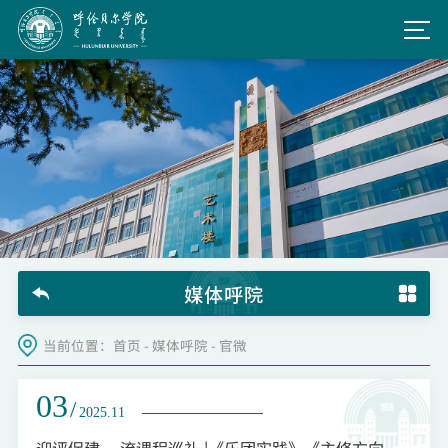
媒体呼院
当前位置：
首页
-
媒体呼院
-
官微
03
/
2025.11
迎评促建 一流课程巡礼 |《乐团实践》《主修方向