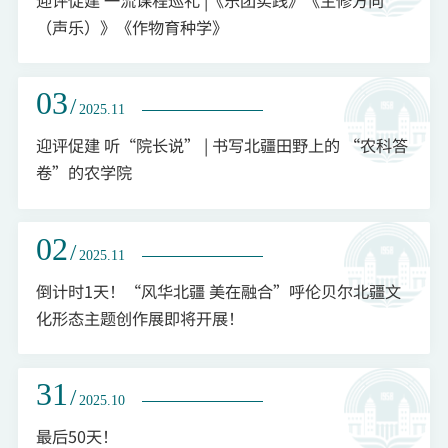
（声乐）》《作物育种学》
03
/
2025.11
迎评促建 听“院长说” | 书写北疆田野上的 “农科答
卷”的农学院
02
/
2025.11
倒计时1天！“风华北疆 美在融合”呼伦贝尔北疆文
化形态主题创作展即将开展！
31
/
2025.10
最后50天！