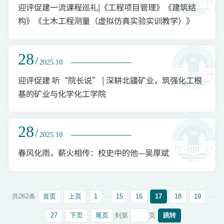
迎评促建一流课程巡礼|《工程项目管理》《建筑结
构》《土木工程测量（虚拟仿真实验实训教学）》
28
/
2025.10
迎评促建 听“院长说” | 深耕北疆矿业，筑强化工根
基的矿业与化学化工学院
28
/
2025.10
春风化雨，薪火相传：校史中的他—吴厚斌
...
...
首页
上页
1
15
16
17
18
19
共262条
27
下页
尾页
跳转
到第
页